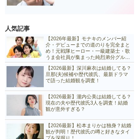
新】
人気記事
【2026年最新】モナキのメンバー紹
介・デビューまでの道のりを完全まと
め！元戦隊ヒーロー・一級建築士・歌
うま会社員が集まった純烈弟分グルー
プの全貌
【2026最新】深川麻衣は結婚してる？
旦那(夫)候補や歴代彼氏、最新ドラマ
で語った結婚観を調査！
【2026最新】瀧内公美は結婚してる？
現在の夫や歴代彼氏3人を調査！結婚
観が意外すぎる？
【2026最新】松本まりかは独身？結婚
観が判明！歴代彼氏の噂と好きなタイ
プを深掘り！