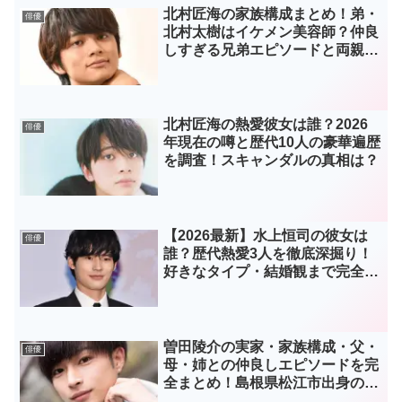
北村匠海の家族構成まとめ！弟・
俳優
北村太樹はイケメン美容師？仲良
しすぎる兄弟エピソードと両親の
職業を調査！
北村匠海の熱愛彼女は誰？2026
俳優
年現在の噂と歴代10人の豪華遍歴
を調査！スキャンダルの真相は？
【2026最新】水上恒司の彼女は
俳優
誰？歴代熱愛3人を徹底深掘り！
好きなタイプ・結婚観まで完全網
羅
曽田陵介の実家・家族構成・父・
俳優
母・姉との仲良しエピソードを完
全まとめ！島根県松江市出身の温
かい家族の絆とは【2026年最