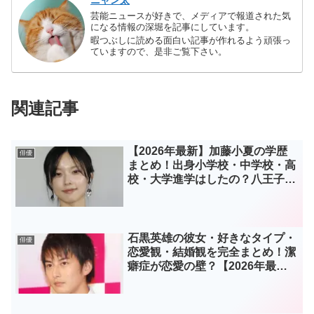
芸能ニュースが好きで、メディアで報道された気
になる情報の深堀を記事にしています。
暇つぶしに読める面白い記事が作れるよう頑張っ
ていますので、是非ご覧下さい。
関連記事
【2026年最新】加藤小夏の学歴
俳優
まとめ！出身小学校・中学校・高
校・大学進学はしたの？八王子実
践高校での学生時代エピソードも
紹介
石黒英雄の彼女・好きなタイプ・
俳優
恋愛観・結婚観を完全まとめ！潔
癖症が恋愛の壁？【2026年最
新】