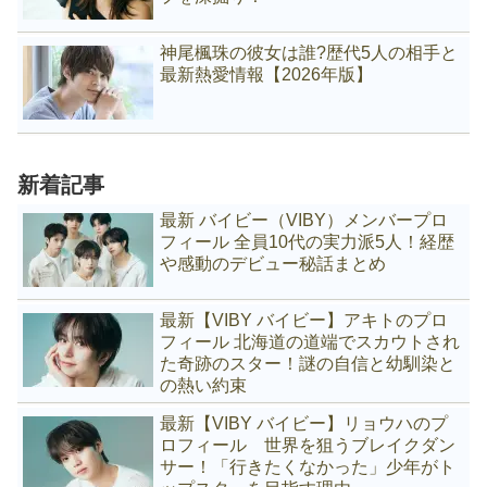
神尾楓珠の彼女は誰?歴代5人の相手と
最新熱愛情報【2026年版】
新着記事
最新 バイビー（VIBY）メンバープロ
フィール 全員10代の実力派5人！経歴
や感動のデビュー秘話まとめ
最新【VIBY バイビー】アキトのプロ
フィール 北海道の道端でスカウトされ
た奇跡のスター！謎の自信と幼馴染と
の熱い約束
最新【VIBY バイビー】リョウハのプ
ロフィール 世界を狙うブレイクダン
サー！「行きたくなかった」少年がト