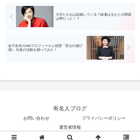
大沢たかおは結婚している？綾瀬はるかとの関係
は噂だった！？
金子奈央のwikiプロフィールと経歴「富山の遊び
場!」代表の活動を調べてみた！
有名人ブログ
お問い合わせ
プライバシーポリシー
運営者情報
© 2023 有名人ブログ.