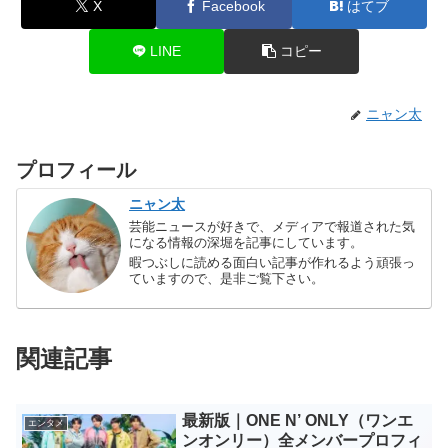
X
Facebook
はてブ
LINE
コピー
ニャン太
プロフィール
ニャン太
芸能ニュースが好きで、メディアで報道された気
になる情報の深堀を記事にしています。
暇つぶしに読める面白い記事が作れるよう頑張っ
ていますので、是非ご覧下さい。
関連記事
最新版｜ONE N’ ONLY（ワンエ
エンタメ
ンオンリー）全メンバープロフィ