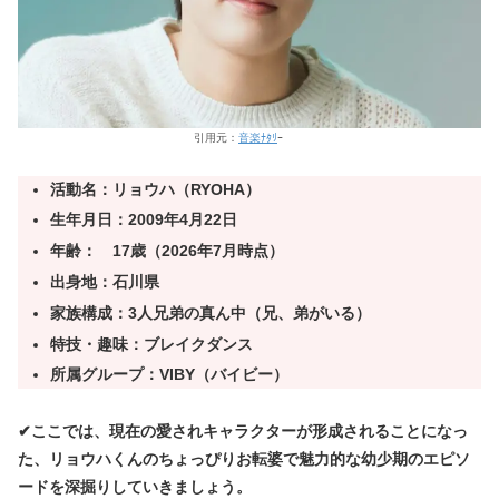
引用元：
音楽ﾅﾀﾘ
ｰ
活動名：リョウハ（RYOHA）
生年月日：2009年4月22日
年齢： 17歳（2026年7月時点）
出身地：石川県
家族構成：3人兄弟の真ん中（兄、弟がいる）
特技・趣味：ブレイクダンス
所属グループ：VIBY（バイビー）
✔ここでは、現在の愛されキャラクターが形成されることになっ
た、リョウハくんのちょっぴりお転婆で魅力的な幼少期のエピソ
ードを深掘りしていきましょう。