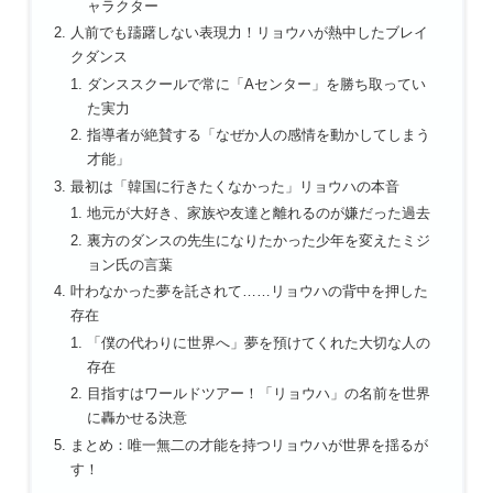
ャラクター
人前でも躊躇しない表現力！リョウハが熱中したブレイ
クダンス
ダンススクールで常に「Aセンター」を勝ち取ってい
た実力
指導者が絶賛する「なぜか人の感情を動かしてしまう
才能」
最初は「韓国に行きたくなかった」リョウハの本音
地元が大好き、家族や友達と離れるのが嫌だった過去
裏方のダンスの先生になりたかった少年を変えたミジ
ョン氏の言葉
叶わなかった夢を託されて……リョウハの背中を押した
存在
「僕の代わりに世界へ」夢を預けてくれた大切な人の
存在
目指すはワールドツアー！「リョウハ」の名前を世界
に轟かせる決意
まとめ：唯一無二の才能を持つリョウハが世界を揺るが
す！