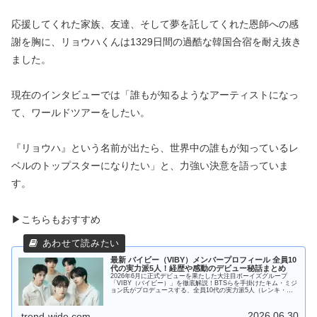
応援してくれた家族、友達、そして夢を託してくれた恩師への感
謝を胸に、リョウハくんは1329日間の過酷な韓国合宿を耐え抜き
ました。
現在のインタビューでは「誰もが知るようなアーティストになっ
て、ワールドツアーをしたい。
『リョウハ』という名前が出たら、世界中の誰もが知っているレ
ベルのトップスターになりたい」と、力強い決意を語っていま
す。
▶こちらもおすすめ
最新 バイビー（VIBY）メンバープロフィール 全員10
代の実力派5人！経歴や感動のデビュー秘話まとめ
2026年6月に正式デビューを果たした大注目ボーイズグループ
「VIBY（バイビー）」を徹底解説！BTSらを手掛けたキム・ミジ
ョン氏がプロデュースする、全員10代の実力派5人（レンキ・コ
タロウ・イオ・リョウハ・アキト）の異色の経歴やドラマを1ペ
ージに凝縮してお届けします。
2026.06.30
trend-wide.com