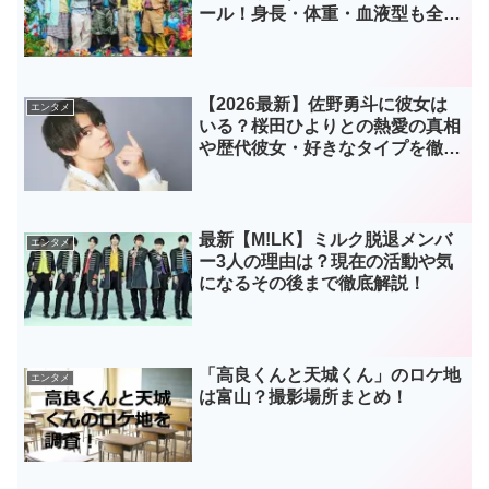
ール！身長・体重・血液型も全公
開
【2026最新】佐野勇斗に彼女は
エンタメ
いる？桜田ひよりとの熱愛の真相
や歴代彼女・好きなタイプを徹底
調査
最新【M!LK】ミルク脱退メンバ
エンタメ
ー3人の理由は？現在の活動や気
になるその後まで徹底解説！
「高良くんと天城くん」のロケ地
エンタメ
は富山？撮影場所まとめ！