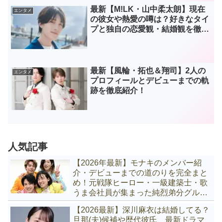
最新【M!LK・山中柔太朗】現在
エンタメ
の彼女や熱愛の噂は？好きなタイ
プと独自の恋愛観・結婚観を徹底
解説！
最新【風輪・拓也＆翔司】2人の
エンタメ
プロフィールとデビューまでの軌
跡を徹底紹介！
人気記事
【2026年最新】モナキのメンバー紹
介・デビューまでの道のりを完全まと
め！元戦隊ヒーロー・一級建築士・歌
うま会社員が集まった純烈弟分グルー
プの全貌
【2026最新】深川麻衣は結婚してる？
旦那(夫)候補や歴代彼氏、最新ドラマ