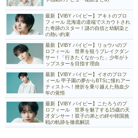
最新【VIBY バイビー】アキトのプロ
フィール 北海道の道端でスカウトされ
た奇跡のスター！謎の自信と幼馴染と
の熱い約束
最新【VIBY バイビー】リョウハのプ
ロフィール 世界を狙うブレイクダン
サー！「行きたくなかった」少年がト
ップスターを目指す理由
最新【VIBY バイビー】イオのプロフ
ィール 甲子園の夢からBTSに憧れアー
ティストへ！挫折を乗り越えた熱血少
年の覚悟
最新【VIBY バイビー】こたろうのプ
ロフィール 世界を魅了する15歳の天
才ダンサー！双子の弟との絆や韓国挑
戦の軌跡を徹底解説