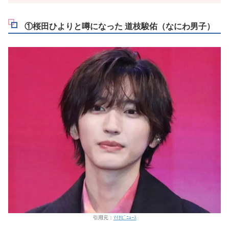
①桜田ひよりと噂になった 道枝駿佑（なにわ男子）
引用元：
ﾏｲﾅﾋﾞﾆｭｰｽ