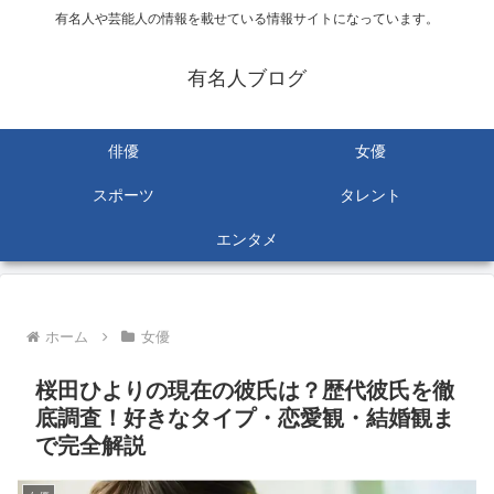
有名人や芸能人の情報を載せている情報サイトになっています。
有名人ブログ
俳優
女優
スポーツ
タレント
エンタメ
ホーム
女優
桜田ひよりの現在の彼氏は？歴代彼氏を徹
底調査！好きなタイプ・恋愛観・結婚観ま
で完全解説