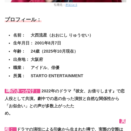
引用元：
ｵﾘｺﾝﾆｭｰｽ
プロフィール：
名前： 大西流星（おおにし りゅうせい）
生年月日： 2001年8月7日
年齢： 24歳（2025年10月現在）
出身地： 大阪府
職業： アイドル、俳優
所属： STARTO ENTERTAINMENT
噂のきっかけ：
2022年のドラマ『彼女、お借りします』で恋
人役として共演。劇中での息の合った演技と自然な関係性から
「お似合い」との声が多数上がったた
め。
真
相：
ドラマの演技による印象から生まれた噂で、実際の交際は