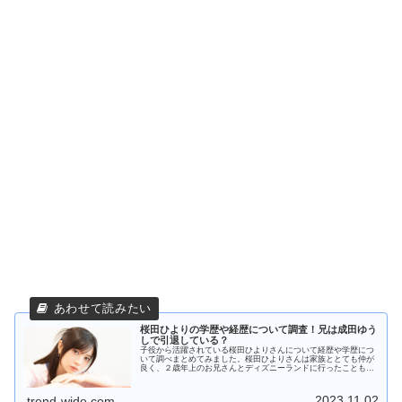
桜田ひよりの学歴や経歴について調査！兄は成田ゆう
しで引退している？
子役から活躍されている桜田ひよりさんについて経歴や学歴につ
いて調べまとめてみました。桜田ひよりさんは家族ととても仲が
良く、２歳年上のお兄さんとディズニーランドに行ったこともあ
るくらい仲が良いそうです。桜田ひよりさんの最新のドラマにつ
いても紹介していますので参考にしていただければと思います。
2023.11.02
trend-wide.com