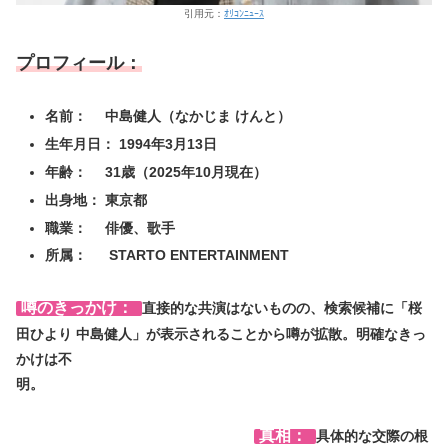
引用元：
ｵﾘｺﾝﾆｭｰｽ
プロフィール：
名前： 中島健人（なかじま けんと）
生年月日： 1994年3月13日
年齢： 31歳（2025年10月現在）
出身地： 東京都
職業： 俳優、歌手
所属： STARTO ENTERTAINMENT
噂のきっかけ：
直接的な共演はないものの、検索候補に「桜
田ひより 中島健人」が表示されることから噂が拡散。明確なきっ
かけは不
明。
真相：
具体的な交際の根